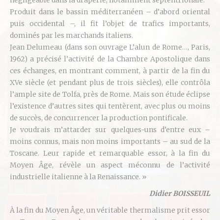
négligeable dans la draperie, notamment septentrionale.
Produit dans le bassin méditerranéen – d’abord oriental
puis occidental –, il fit l’objet de trafics importants,
dominés par les marchands italiens.
Jean Delumeau (dans son ouvrage L’alun de Rome…, Paris,
1962) a précisé l’activité de la Chambre Apostolique dans
ces échanges, en montrant comment, à partir de la fin du
XVe siècle (et pendant plus de trois siècles), elle contrôla
l’ample site de Tolfa, près de Rome. Mais son étude éclipse
l’existence d’autres sites qui tentèrent, avec plus ou moins
de succès, de concurrencer la production pontificale.
Je voudrais m’attarder sur quelques-uns d’entre eux –
moins connus, mais non moins importants – au sud de la
Toscane. Leur rapide et remarquable essor, à la fin du
Moyen Âge, révèle un aspect méconnu de l’activité
industrielle italienne à la Renaissance. »
Didier BOISSEUIL
À la fin du Moyen Âge, un véritable thermalisme prit essor