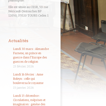
philosophie.
Elle est située au CESR, 59 rue
Néricault-Destouches BP
12050, 37020 TOURS Cedex 1
Actualités
Lundi 30 mars : Alexandre
Farnese, un prince en
guerre dans l’Europe des
guerres de religion
23 février 2026
Lundi 16 février : Anne
Boleyn : celle qui
bouleversa le royaume
15 janvier 2026
Lundi 15 décembre :
Circulations, méprises et
imaginaires : genèse des