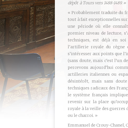
dépôt à Tours vers 1488-1489. »
« Probablement traduite du fr
tout à fait exceptionnelles su
une période où elle connaî
premier niveau de lecture, s’
techniques, est déjà en soi
l’artillerie royale du règne
s’intéresser aux points que l
(sans doute, mais c’est l’un d
percevons aujourd’hui comme 
artilleries italiennes ou es
désintérêt, mais sans doute 
techniques radicaux des Franç
le système français impliqu
revenir sur la place qu’occup
royale à la veille des guerres 
ou le charroi. »
Emmanuel de Crouy-Chanel, C