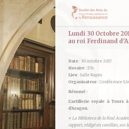
Lundi 30 Octobre 2017
au roi Ferdinand d
Date
: 30 octobre 2017
Horaire
: 17h
Lieu
: Salle Rapin
Organisateur
: Conférence S
Résumé :
L’artillerie royale à Tours
d’Aragon.
« La Biblioteca de la Real Acad
rapport, rédigé en castillan, sur 