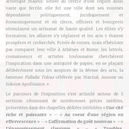
artistique majeur. Située au centre d’une région aussi
vaste que fertile, elle fut une ville dont ses voisines
dépendaient politiquement, juridiquement et
économiquement et où clercs, officiers et bourgeois
stimulaient un artisanat de haute qualité. Les élites s’y
formaient, les affaires s’y réglaient et les arts y étaient
prospères et recherchés. Privés de ruines, mais n’hésitant
pas comparer leur ville à Athènes et Rome, les lettrés,
connaisseurs et artistes toulousains cherchèrent
l’inspiration dans une antiquité de papier, en se plaçant
délibérément sous les auspices de la déesse des arts, la
fameuse
Palladia Tolosa
célébrée par Martial, Ausone ou
Sidoine Apollinaire. »
Le parcours de l’exposition s’est articulé autour de 5
sections réunissant de nombreuses pièces inédites,
présentées dans des chapelles dédiées intitulées «
Une cité
riche et puissante
» – «
Au coeur d’une région en
effervescence
» – «
L’affirmation du goût nouveau
»
–
«
L’épanouissement classique
» – «
Troubles,