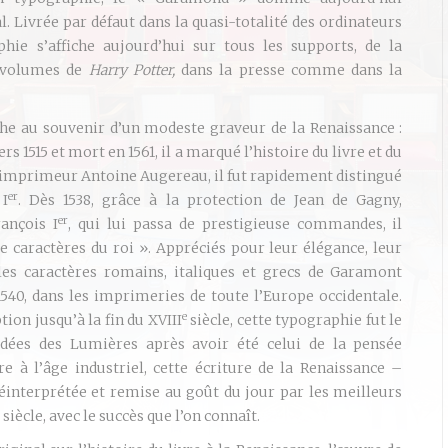
. Livrée par défaut dans la quasi-totalité des ordinateurs
phie s’affiche aujourd’hui sur tous les supports, de la
volumes de
Harry Potter,
dans la presse comme dans la
che au souvenir d’un modeste graveur de la Renaissance :
s 1515 et mort en 1561, il a marqué l’histoire du livre et du
’imprimeur Antoine Augereau, il fut rapidement distingué
er
 I
. Dès 1538, grâce à la protection de Jean de Gagny,
er
ançois I
, qui lui passa de prestigieuse commandes, il
caractères du roi ». Appréciés pour leur élégance, leur
, les caractères romains, italiques et grecs de Garamont
540, dans les imprimeries de toute l’Europe occidentale.
e
on jusqu’à la fin du XVIII
siècle, cette typographie fut le
 idées des Lumières après avoir été celui de la pensée
e à l’âge industriel, cette écriture de la Renaissance –
éinterprétée et remise au goût du jour par les meilleurs
siècle, avec le succès que l’on connaît.