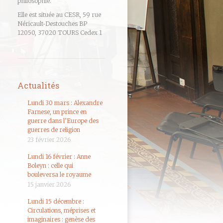
philosophie.
Elle est située au CESR, 59 rue
Néricault-Destouches BP
12050, 37020 TOURS Cedex 1
Actualités
Lundi 30 mars : Alexandre
Farnese, un prince en
guerre dans l’Europe des
guerres de religion
23 février 2026
Lundi 16 février : Anne
Boleyn : celle qui
bouleversa le royaume
15 janvier 2026
Lundi 15 décembre :
Circulations, méprises et
imaginaires : genèse des