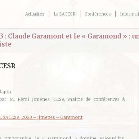
Actualités
La SACESR
Conférences
Informati
3 : Claude Garamont et le « Garamond » : un
iste
ACESR
 Rapin
par M. Rémi Jimenes, CESR, Maître de conférences à
 SACESR_2023 – Jimenes – Garamont
n typographie, le « Garamond » domine aujourd’hui