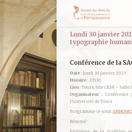
Lundi 30 janvier 202
typographie human
Conférence de la S
Date
: lundi 30 janvier 2023
Horaire
: 17h30
Lieu
: Tours, Site CESR – Salle
Organisateur
: Conférence 
l’université de Tours
Programme ci-joint
ANNONCE
Résumé :
Emblème de la tradition e