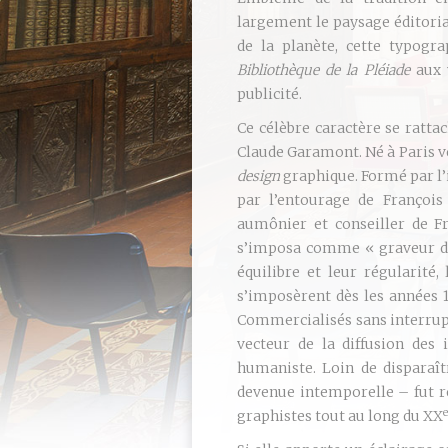
largement le paysage éditorial
de la planète, cette typogra
Bibliothèque de la Pléiade
aux 
publicité.
Ce célèbre caractère se ratta
Claude Garamont. Né à Paris ver
design
graphique. Formé par l
par l’entourage de François
aumônier et conseiller de Fr
s’imposa comme « graveur de 
équilibre et leur régularité
s’imposèrent dès les années 1
Commercialisés sans interrupti
vecteur de la diffusion des
humaniste. Loin de disparaîtr
devenue intemporelle – fut r
e
graphistes tout au long du XX