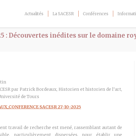
Actualités
La SACESR
Conférences
Informati
5 : Découvertes inédites sur le domaine roy
rtin
ESR par Patrick Bordeaux, Historien et historien de l’art,
Université de Tours
AUX_CONFERENCE SACESR 27-10-2025
ient travail de recherche est mené, rassemblant autant de
ble, particulièrement dispersées, pour établir une