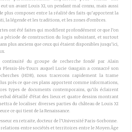
 y eut un avant Louis XI, un pendant mal connu, mais aussi
e plus composer entre la réalité des faits qu’apportent la
i, la légende et les traditions, et les zones d’ombres.
rtes ont été faites qui modifient profondément ce que l’on
la période de construction du logis subsistant, et surtout
t ans plus anciens que ceux qui étaient disponibles jusqu’ici,
ux.
 continuité du groupe de recherche fondé par Alain
 Plessis-lès-Tours auquel Lucie Gaugain a consacré son
recherches (HDR), nous tracerons rapidement la trame
plus près ce que ces plans apportent comme informations,
res types de documents contemporains, qu’ils éclairent
erbal détaillé d’état des lieux et quatre dessins montrant
mettra de localiser diverses parties du château de Louis XI
ure ce qui tient de la Renaissance.
esseur en retraite, docteur de l’Université Paris-Sorbonne.
 relations entre sociétés et territoires entre le Moyen Âge