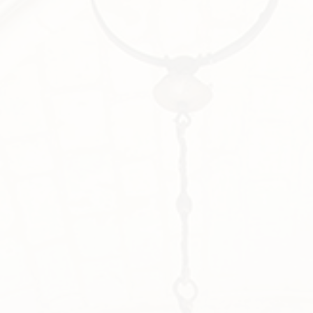
roman »
Date : 2020 Horaire : 17h30 Lieu : Tours, CESR, Salle
Rapin Organisateur : Conférence SACESR par M.
Jean Jacques Vincensini, Professeur émérite de
langue et littérature médiévales, Université de
Tours Programme ci-joint : 20 01 27 VINCENSINI
« Mon propos présentera l’une des plus célèbres
fées médiévales, Mélusine. Rabelais et Alfred de
Musset, Gérard de…
Details
14 janvier 2020
Conférences 2019
,
Conférences 2020
,
Divers
,
La SACESR
By
La SACESR