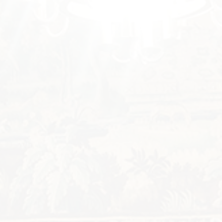
Details
6 décembre 2019
Conférences 2019
,
La SACESR
By
La SACESR
Lundi 25 novembre 2019 : « Une
invention méconnue de la