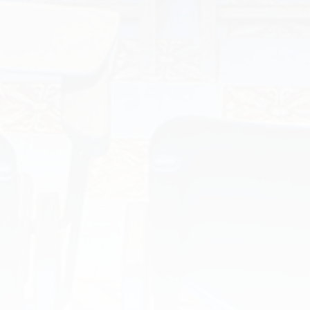
économique et technologique de l’Europe
moderne. Les mines…
Details
22 mai 2019
Conférences 2019
,
Divers
By
La SACESR
ACTIVITES 2019