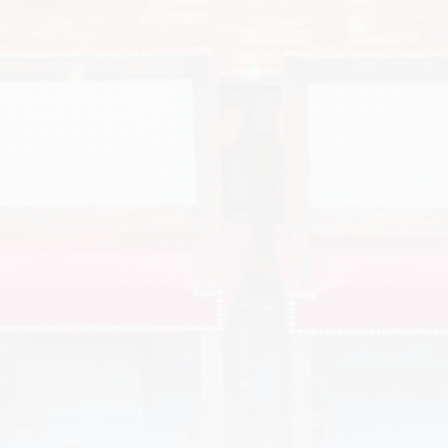
Lundi 27 mai 2019 «La promesse des
métaux. Histoire culturelle de
l’exploitation minière en
Allemagne au XVIe siècle »
Date : lundi 27 mai 2019 Horaire : 17h30 Lieu : Tours,
CESR, Salle Rapin Organisateur : Conférence
SACESR par Madame Tina ASMUSSEN, Professeure
Assistant à ETH Zurich Programme ci-joint : 27
mai 2019 ASMUSSEN « L’exploitation minière a été
l’un des principaux moteurs de la dynamique