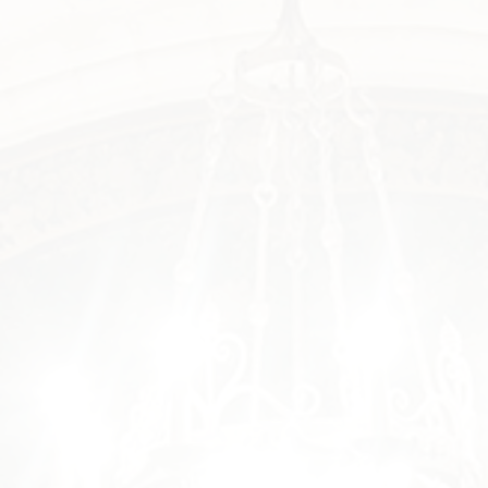
Lundi 16 décembre 2019 : Le château
de Langeais (Indre-et-Loire) :
distribution et fonction des espaces
Date : lundi 16 décembre 2019 Horaire : 17h30 Lieu :
Tours, CESR, Salle Rapin Organisateur : Conférence
SACESR par Madame Lucie Gaugain, Chercheuse
associée au CESR, Docteure en Histoire de l’Art “Le
château de Langeais propose un exemple rare de
construction castrale et résidentielle menée par
Louis XI (1461-1483), comme le montre l’analyse…