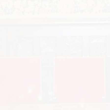
Renaissance italienne : l’art de la
danse noble »
Date : lundi 25 novembre 2019 Horaire : 17h30 Lieu :
Tours, CESR, Salle Rapin Organisateur : Conférence
SACESR par Madame Marie-Hélène KERVRAN,
Agrégée d’Italien, Docteure en Musicologie
Programme ci-joint :19 11 25 CONF KERVRAN « En
1464, Domenico da Piacenza (la ville de Plaisance
fait alors partie du territoire de la famille Este de…
Details
21 novembre 2019
Conférences 2019
,
La SACESR
By
La SACESR