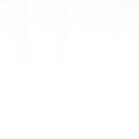
LUNDI 28 JANVIER 2019 : Voir les Fantômes à la
Renaissance par Caroline CALLARD, Maître de
conférences habilitée, Université de Paris Sorbonne
LUNDI 25 FĖVRIER 2019 : La Renaissance en
bandes dessinées, par Laurent GERBIER, Maître de
conférences habilité, Université de Tours-CESR
LUNDI 25 MARS 2019 : « In ogni città
sitruovono questi dua…
Details
6 mai 2019
Bilans annuels
,
Conférences 2019
,
La SACESR
By
La SACESR