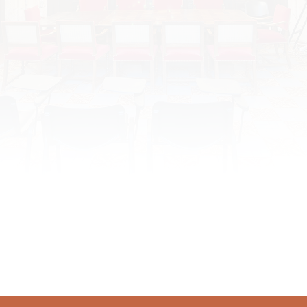
matérielle du Quattrocento
florentin à l’écran
Date : lundi 24 novembre 2025 Horaire : 17h30 Lieu :
Tours, CESR, Salle Rapin Organisateur : Conférence
SACESR par Lucas Meuley, diplômé d’un Master
“Parcours Renaissance, Mention Histoire,
civilisations, patrimoine” du Centre d’études
supérieures de la Renaissance (Université de Tours)
Programme ANNONCE_Lucas-
MEULEY_SACESR_24-11-2025 Résumé : L’histoire,
toujours médiatisée, trouve à l’écran une forme
nouvelle…
10 novembre 2025
Conférences 2025
,
La SACESR
By
La SACESR