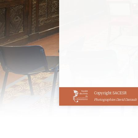
Lundi 6 décembre 2
Léonardo Bruni Ar
Conférence de la SACESR Da
Conférence de Madame Laure
Limoges, en délégation 
quelques années avant sa…
26 novembre 2021
Conférence
Copyright SACESR
Photographies David Darrault 