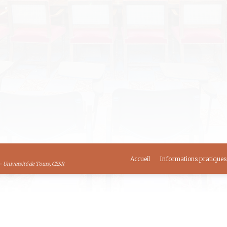
021 : « Écrire et publier des lettres latines
etino et Marc Antoine Muret »
te : lundi 06 décembre 2021 Horaire : 17h30 Lieu : Tours, CESR,
nce Pradelle, Maîtresse de conférences en langue et littératur
CNRS au CESR Programme ci-joint :ANNONCE SACESR_Laurence
s 2021
,
Divers
,
La SACESR
By
La SACESR
Accueil
Informations pratiques
- Université de Tours, CESR