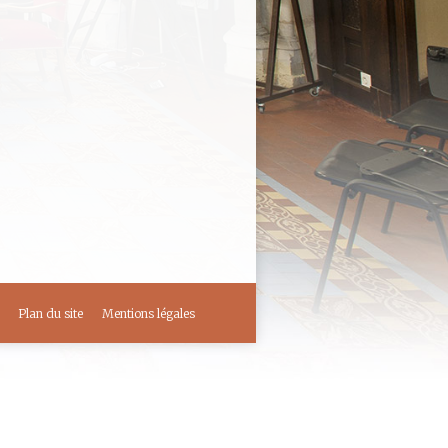
 à la Renaissance :
 Salle Rapin Organisateur :
e latines à l’Université de
 PRadelle-MURET En 1440,
Plan du site
Mentions légales