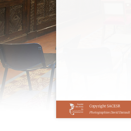
Lundi 28 février 2
l’Âme, de Donatell
Conférence de la SACESR Da
Organisateur : Conférence
CESR UMR 7323 Programme
Corps et l’Âme. De Donate
21 février 2022
Conférences 
Copyright SACESR
Photographies David Darrault 