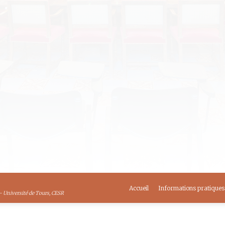
022 : Retour sur une exposition en éclipse du 
o à Michel-Ange”
te : lundi 28 février 2022 Horaire : 17h30 Lieu : Tours, CESR, Sal
 par Madame Marion Boudon-Machuel,Professeure des Université
 ci-joint :SACESR_Marion Boudon Machuel L’exceptionnelle e
llo à Michel-Ange.…
2022
,
La SACESR
By
La SACESR
Accueil
Informations pratiques
- Université de Tours, CESR