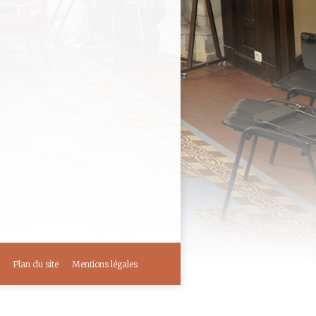
Louvre “Le Corps et
le Rapin et Visioconférence
s à l’Université de Tours,
xposition du Louvre « Le
Plan du site
Mentions légales