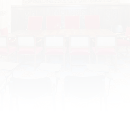
Lundi 28 mars 2022 : « Trente ans
avec Montaigne »
Conférence de la SACESR Date : lundi 28 mars 2022
Horaire : 17h30 Lieu : Tours, CESR, Salle Rapin et
Visioconférence Organisateur : Conférence par M.
Alain Legros, agrégé de Lettres Classiques, Docteur
ès-Lettres, chercheur associé au CESR UMR 7323
Programme ci-joint :SACESR_Alain-LEGROS