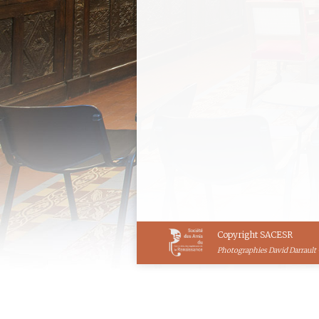
Lundi 25 novembr
Comédie de la Rena
Date : Lundi 25 novembre 
Vincent Leung, Doctorant
Leung Résumé : En 1818, l’é
19 novembre 2024
Conférence
Copyright SACESR
Photographies David Darrault 