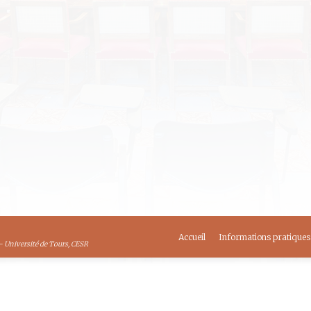
e 2024 : Pour un Dante Paneuropéen : lir
issance au XIXe siècle
2024 Horaire : 17h30 Lieu : Tours, CESR, Salle Rapin Organisate
, Université de Harvard Lien vers la visioconference Programm
crivain et patriote italien Ugo Foscolo déclara l’arrivée de « l’é
s 2024
,
La SACESR
By
La SACESR
Accueil
Informations pratiques
- Université de Tours, CESR