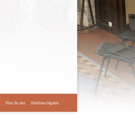
e et remodeler la
ur : Conférence SACESR par
e : SACESR 2024 – Vincent
poque de Dante » («the…
Plan du site
Mentions légales