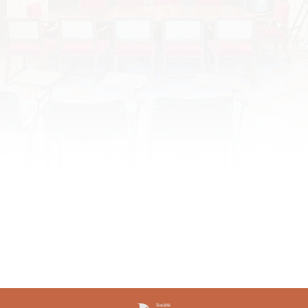
Mise en ligne du site de la SACESR
La Société de Amis du C.E.S.R. est heureuse de vous
présenter son site Internet. L’association propose
des conférences mensuelles sur des sujets variés
autour de la Renaissance, qui vont de l’histoire, à
l’histoire des sciences, l’histoire de l’art, la
musique, l’architecture, la littérature ou encore la
philosophie. Les sujets traités tendent à être aussi
proche que…
15 avril 2017
La SACESR
By
admin