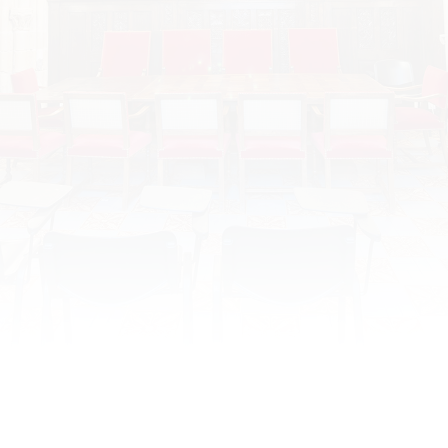
Lundi 29 octobre 2018 Courtisans et
courtisanes dans l’Europe de la
Renaissance par Maria Teresa Ricci
Date : 29 octobre 2018 Horaire : 17h30 à 19h00 Lieu :
Tours, CESR, Salle Rapin Organisateur : Conférence
SACESR par Maria Teresa Ricci « La conférence
portera sur l’un des traités de comportement
majeurs, celui qui a offert le premier modèle de
comportement social de l’époque moderne, à
savoir le Livre du courtisan de Baldassar…