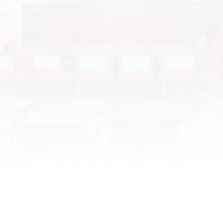
Lundi 16 février : Anne Boleyn : celle
qui bouleversa le royaume
Date : lundi 16 février 2026 Horaire : 17h30 Lieu :
Tours, CESR, Salle St Martin Organisateur :
Conférence SACESR par Cédric Michon, professeur
d’histoire moderne, Université Rennes 2
Programme : MICHON-ANNONCE SACESR_2026
Résumé : Anne Boleyn est la plus célèbre des 6
femmes d’Henri VIII. Issue de la petite noblesse