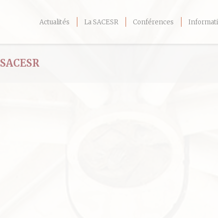
Actualités
La SACESR
Conférences
Informati
 SACESR