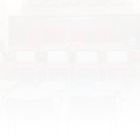
Lundi 6 juin 2016 – Optimiser les
capacités de la mémoire naturelle :
techniques mentales et artefacts
visuels de l’Antiquité à la
Renaissance, par Naïs Virenque