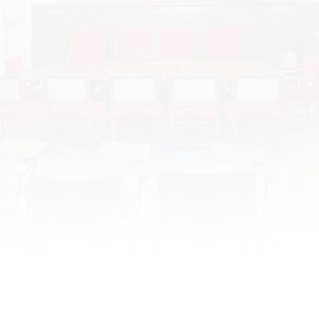
Lundi 16 février : Anne Boleyn : celle
qui bouleversa le royaume
Date : lundi 16 février 2026 Horaire : 17h30 Lieu :
Tours, CESR, Salle St Martin Organisateur :
Conférence SACESR par Cédric Michon, professeur
d’histoire moderne, Université Rennes 2
Programme : MICHON-ANNONCE SACESR_2026
Résumé : Anne Boleyn est la plus célèbre des 6
femmes d’Henri VIII. Issue de la petite noblesse